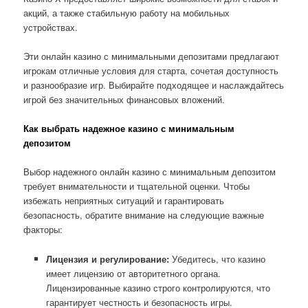
акций, а также стабильную работу на мобильных
устройствах.
Эти онлайн казино с минимальными депозитами предлагают
игрокам отличные условия для старта, сочетая доступность
и разнообразие игр. Выбирайте подходящее и наслаждайтесь
игрой без значительных финансовых вложений.
Как выбрать надежное казино с минимальным
депозитом
Выбор надежного онлайн казино с минимальным депозитом
требует внимательности и тщательной оценки. Чтобы
избежать неприятных ситуаций и гарантировать
безопасность, обратите внимание на следующие важные
факторы:
Лицензия и регулирование:
Убедитесь, что казино
имеет лицензию от авторитетного органа.
Лицензированные казино строго контролируются, что
гарантирует честность и безопасность игры.