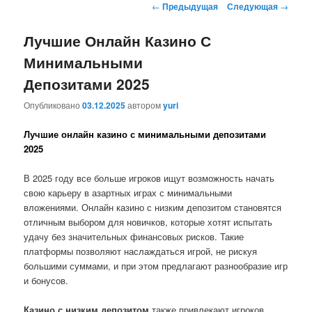
Навигация
←
Предыдущая
Следующая
→
содержимому
содержимому
по
записям
Лучшие Онлайн Казино С
Минимальными
Депозитами 2025
Опубликовано
03.12.2025
автором
yuri
Лучшие онлайн казино с минимальными депозитами
2025
В 2025 году все больше игроков ищут возможность начать
свою карьеру в азартных играх с минимальными
вложениями. Онлайн казино с низким депозитом становятся
отличным выбором для новичков, которые хотят испытать
удачу без значительных финансовых рисков. Такие
платформы позволяют наслаждаться игрой, не рискуя
большими суммами, и при этом предлагают разнообразие игр
и бонусов.
Казино с низким депозитом
также привлекают игроков