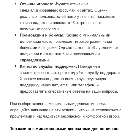
Отзывы игроков:
Изучите отзывы на
специализированных форумах и сайтах. Оценки
реальных пользователей помогут понять, насколько
казино надежно и насколько быстро решаются
возможные проблемы.
Промоакции и бонусы:
Казино с минимальными
депозитами часто привлекает игроков различными
бонусами и акциями. Однако важно, чтобы условия их
получения и отыгрыша были прозрачными и
справедливыми.
Качество службы поддержки:
Прежде чем
зарегистрироваться, протестируйте службу поддержки.
Хорошее казино должно иметь круглосуточную
поддержку через чат, email или телефон, и
предоставлять оперативные ответы на ваши вопросы.
При выборе казино с минимальным депозитом всегда
обращайте внимание на эти аспекты, чтобы не столкнуться с
проблемами и насладиться безопасной и комфортной игрой.
Топ казино с минимальными депозитами для новичков