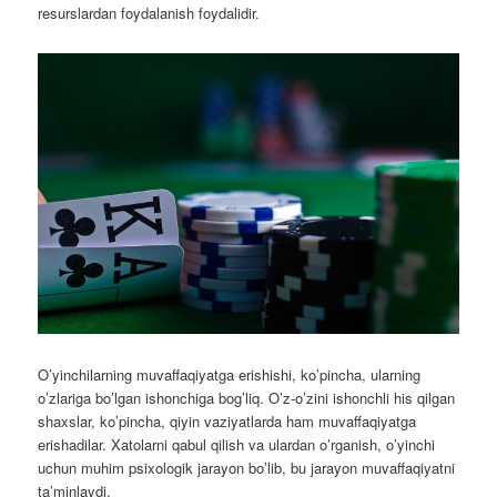
resurslardan foydalanish foydalidir.
O’yinchilarning muvaffaqiyatga erishishi, ko’pincha, ularning
o’zlariga bo’lgan ishonchiga bog’liq. O’z-o’zini ishonchli his qilgan
shaxslar, ko’pincha, qiyin vaziyatlarda ham muvaffaqiyatga
erishadilar. Xatolarni qabul qilish va ulardan o’rganish, o’yinchi
uchun muhim psixologik jarayon bo’lib, bu jarayon muvaffaqiyatni
ta’minlaydi.