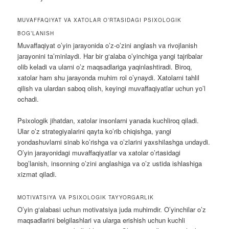
MUVAFFAQIYAT VA XATOLAR O’RTASIDAGI PSIXOLOGIK
BOG’LANISH
Muvaffaqiyat o’yin jarayonida o’z-o’zini anglash va rivojlanish
jarayonini ta’minlaydi. Har bir g‘alaba o’yinchiga yangi tajribalar
olib keladi va ularni o’z maqsadlariga yaqinlashtiradi. Biroq,
xatolar ham shu jarayonda muhim rol o’ynaydi. Xatolarni tahlil
qilish va ulardan saboq olish, keyingi muvaffaqiyatlar uchun yo’l
ochadi.
Psixologik jihatdan, xatolar insonlarni yanada kuchliroq qiladi.
Ular o’z strategiyalarini qayta ko’rib chiqishga, yangi
yondashuvlarni sinab ko’rishga va o’zlarini yaxshilashga undaydi.
O’yin jarayonidagi muvaffaqiyatlar va xatolar o’rtasidagi
bog’lanish, insonning o’zini anglashiga va o’z ustida ishlashiga
xizmat qiladi.
MOTIVATSIYA VA PSIXOLOGIK TAYYORGARLIK
O’yin g‘alabasi uchun motivatsiya juda muhimdir. O’yinchilar o’z
maqsadlarini belgilashlari va ularga erishish uchun kuchli