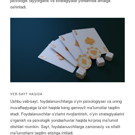
psixologik tayyorgarlik va strategiyalar yordamida amalga
oshiriladi.
VEB-SAYT HAQIDA
Ushbu veb-sayt, foydalanuvchilarga o’yin psixologiyasi va uning
muvaffaqiyatga ta’siri haqida keng qamrovli ma’lumotlar taqdim
etadi. Foydalanuvchilar o’zlarini rivojlantirish, o’yin strategiyalarini
o’rganish va psixologik yondashuvlar haqida ko’proq ma’lumot
olishlari mumkin. Sayt, foydalanuvchilarga zamonaviy va sifatli
ma’lumotlarni taqdim etishga intiladi.