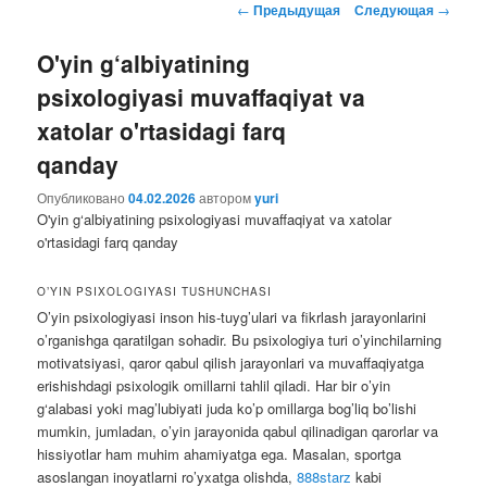
Навигация
←
Предыдущая
Следующая
→
содержимому
содержимому
по
записям
O'yin g‘albiyatining
psixologiyasi muvaffaqiyat va
xatolar o'rtasidagi farq
qanday
Опубликовано
04.02.2026
автором
yuri
O'yin g‘albiyatining psixologiyasi muvaffaqiyat va xatolar
o'rtasidagi farq qanday
O’YIN PSIXOLOGIYASI TUSHUNCHASI
O’yin psixologiyasi inson his-tuyg’ulari va fikrlash jarayonlarini
o’rganishga qaratilgan sohadir. Bu psixologiya turi o’yinchilarning
motivatsiyasi, qaror qabul qilish jarayonlari va muvaffaqiyatga
erishishdagi psixologik omillarni tahlil qiladi. Har bir o’yin
g‘alabasi yoki mag’lubiyati juda ko’p omillarga bog’liq bo’lishi
mumkin, jumladan, o’yin jarayonida qabul qilinadigan qarorlar va
hissiyotlar ham muhim ahamiyatga ega. Masalan, sportga
asoslangan inoyatlarni ro’yxatga olishda,
888starz
kabi