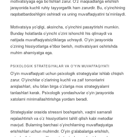
motivatsiyaga ega bo’lishlari zarur. O’z maqsadlariga erishish
jarayonida kuchli ruhiy tayyorgarlik ham zarurdir. Bu, o’yinchining
raqobatbardoshligini oshiradi va uning muvaffaqiyatini ta’minlaydi.
Motivatsiya yo’qligi, aksincha, o’yinchini pasaytirishi mumkin.
Bunday holatlarda o’yinchi o’zini ishonchli his qilmaydi va
natijada muvaffaqiyatsizliklarga uchraydi. O’yin jarayonida
o’zining hissiyotlariga e’tibor berish, motivatsiyani oshirishda
muhim ahamiyatga ega.
PSIXOLOGIK STRATEGIYALAR VA O’YIN MUVAFFAQIYATI
O’yin muvaffaqiyati uchun psixologik strategiyalar ishlab chiqish
zarur. O’yinchilar o’zlarining kuchli va zaif tomonlarini
aniqlashlari, shu bilan birga o’zlariga mos strategiyalarni
tanlashlari kerak. Psixologik yondashuvlar o’yin jarayonida
xatolarni minimallashtirishga yordam beradi.
Strategiyalar orasida stressni boshqarish, vaqtni samarali
rejalashtirish va o’z hissiyotlarini tahlil qilish kabi metodlar
mavjud. Bularning barchasi o’yinchilarning muvaffaqiyatga
erishishlari uchun muhimdir. O’yin g‘alabalariga erishish,