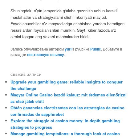
Shuningdek, o’yin jarayonida g‘alaba qozonish uchun kerakli
maslahatlar va strategiyalarni olish imkoniyati mavjud.
Foydalanuvchilar o’z maqsadlariga erishishda yordam beradigan
resurslardan foydalanishlari mumkin. Sayt, kiber fazoda o’z
o’rnini topgan eng yaxshi manbalardan biridir.
Запись опубликована автором
yuri
в рубрике
Public
. Добавьте в
закладки
постоянную ссылку
.
СВЕЖИЕ ЗАПИСИ
Upgrade your gambling game: reliable insights to conquer
the challenge
Magyar Online Casino kezdő kalauz: mit érdemes ellenőrizni
az első játék előtt
Obtén ganancias electrizantes con las estrategias de casino
confirmadas de sapphirebet
Explore the struggle of casino money: In-depth gambling
strategies to progress
Manage gambling temptations: a thorough look at casino