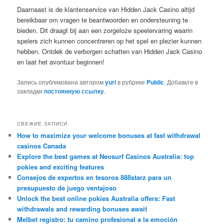
Daarnaast is de klantenservice van Hidden Jack Casino altijd
bereikbaar om vragen te beantwoorden en ondersteuning te
bieden. Dit draagt bij aan een zorgeloze speelervaring waarin
spelers zich kunnen concentreren op het spel en plezier kunnen
hebben. Ontdek de verborgen schatten van Hidden Jack Casino
en laat het avontuur beginnen!
Запись опубликована автором
yuri
в рубрике
Public
. Добавьте в
закладки
постоянную ссылку
.
СВЕЖИЕ ЗАПИСИ
How to maximize your welcome bonuses at fast withdrawal
casinos Canada
Explore the best games at Neosurf Casinos Australia: top
pokies and exciting features
Consejos de expertos en tesoros 888starz para un
presupuesto de juego ventajoso
Unlock the best online pokies Australia offers: Fast
withdrawals and rewarding bonuses await
Melbet registro: tu camino profesional a la emoción