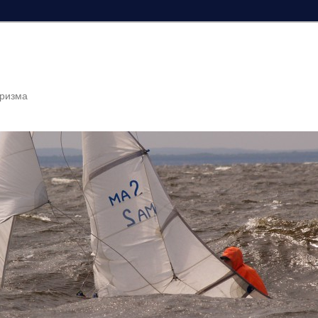
уризма