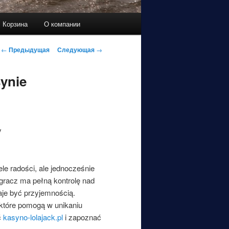
Корзина
О компании
Навигация
←
Предыдущая
Следующая
→
по
записям
synie
y
le radości, ale jednocześnie
gracz ma pełną kontrolę nad
aje być przyjemnością.
 które pomogą w unikaniu
ć
kasyno-lolajack.pl
i zapoznać