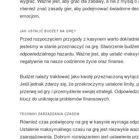
wygrać. Ważne jest, aby grać dla zabawy, a nie z myślą 
również znać zasady gier, aby podejmować świadome decy
emocjom.
JAK USTALIĆ BUDŻET NA GRĘ?
Przed rozpoczęciem przygody z kasynem warto dokładnie 
jesteśmy w stanie przeznaczyć na grę. Stworzenie budżetu
odpowiedzialnego hazardu. Ważne jest, aby ustalić maksym
negatywnie na nasze codzienne życie oraz finanse.
Budżet należy traktować jako kwotę przeznaczoną wyłącz
Jeśli jednak zdarzy się, że przekroczymy ustalone limity,
przerwę od gry i przemyślenie swojej strategii. Odpowiedz
klucz do uniknięcia problemów finansowych.
TECHNIKI ZARZĄDZANIA CZASEM
Również czas poświęcony na grę w kasynie wymaga odpo
Ustalenie maksymalnego czasu na grę jest niezwykle waż
zaangażowania. Dobrym rozwiązaniem jest ustawienie przy