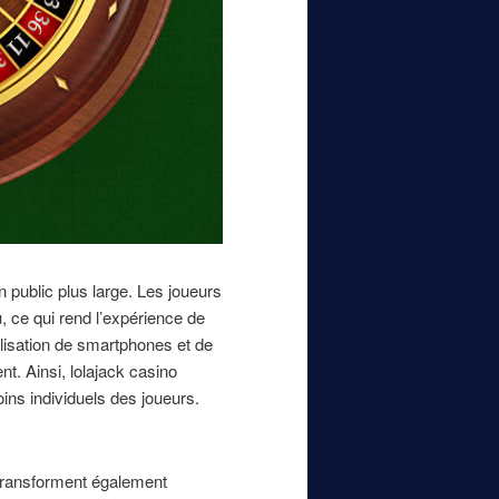
un public plus large. Les joueurs
 ce qui rend l’expérience de
ilisation de smartphones et de
nt. Ainsi, lolajack casino
ins individuels des joueurs.
 transforment également