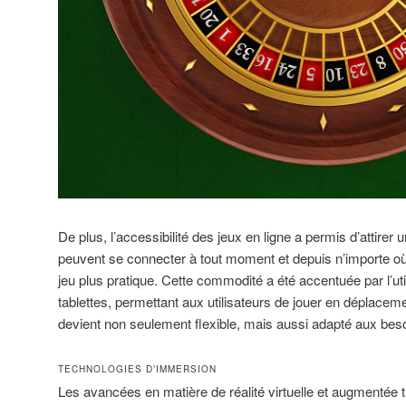
De plus, l’accessibilité des jeux en ligne a permis d’attirer 
peuvent se connecter à tout moment et depuis n’importe où,
jeu plus pratique. Cette commodité a été accentuée par l’ut
tablettes, permettant aux utilisateurs de jouer en déplaceme
devient non seulement flexible, mais aussi adapté aux beso
TECHNOLOGIES D’IMMERSION
Les avancées en matière de réalité virtuelle et augmentée