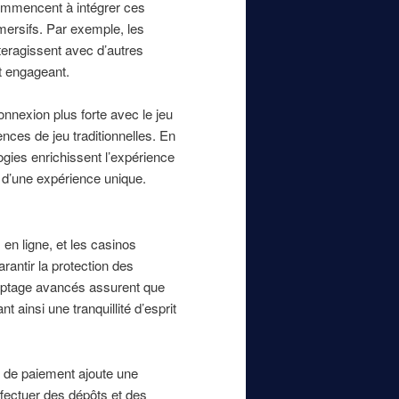
ommencent à intégrer ces
mersifs. Par exemple, les
teragissent avec d’autres
et engageant.
nnexion plus forte avec le jeu
nces de jeu traditionnelles. En
gies enrichissent l’expérience
e d’une expérience unique.
en ligne, et les casinos
antir la protection des
ryptage avancés assurent que
nt ainsi une tranquillité d’esprit
 de paiement ajoute une
fectuer des dépôts et des