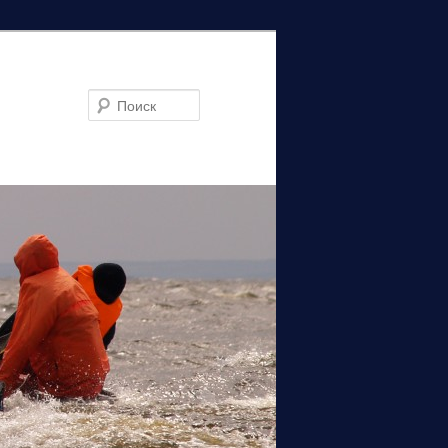
Поиск