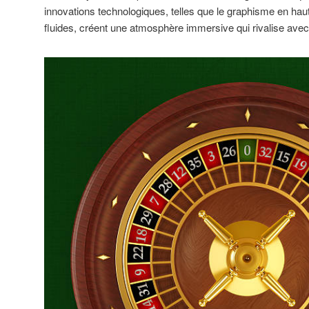
innovations technologiques, telles que le graphisme en haut
fluides, créent une atmosphère immersive qui rivalise avec