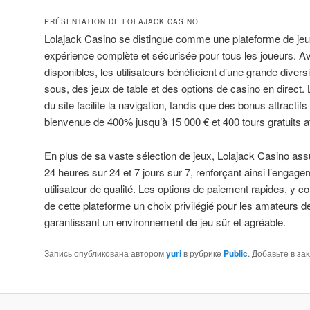
PRÉSENTATION DE LOLAJACK CASINO
Lolajack Casino se distingue comme une plateforme de jeu e
expérience complète et sécurisée pour tous les joueurs. A
disponibles, les utilisateurs bénéficient d’une grande diver
sous, des jeux de table et des options de casino en direct. L’
du site facilite la navigation, tandis que des bonus attract
bienvenue de 400% jusqu’à 15 000 € et 400 tours gratuits a
En plus de sa vaste sélection de jeux, Lolajack Casino assu
24 heures sur 24 et 7 jours sur 7, renforçant ainsi l’enga
utilisateur de qualité. Les options de paiement rapides, y 
de cette plateforme un choix privilégié pour les amateurs de
garantissant un environnement de jeu sûr et agréable.
Запись опубликована автором
yuri
в рубрике
Public
. Добавьте в за