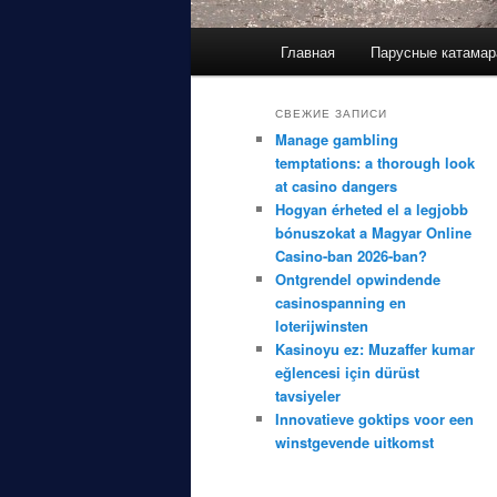
Главное
Главная
Парусные катама
Перейти
Перейти
меню
к
к
СВЕЖИЕ ЗАПИСИ
Manage gambling
temptations: a thorough look
основному
дополнительному
at casino dangers
Hogyan érheted el a legjobb
содержимому
содержимому
bónuszokat a Magyar Online
Casino-ban 2026-ban?
Ontgrendel opwindende
casinospanning en
loterijwinsten
Kasinoyu ez: Muzaffer kumar
eğlencesi için dürüst
tavsiyeler
Innovatieve goktips voor een
winstgevende uitkomst