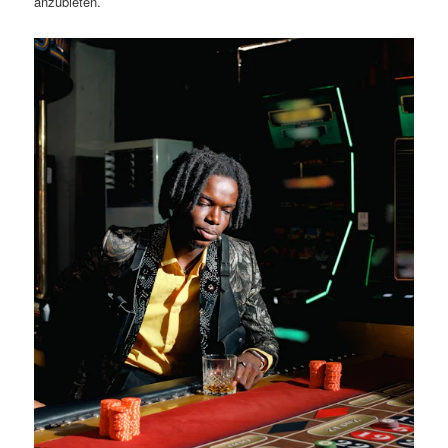
anzubieten.