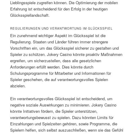
Lieblingsspiele zugreifen können. Die Optimierung der mobilen
Erfahrung ist entscheidend für den Erfolg in der heutigen
Glücksspiellandschaft.
REGULIERUNGEN UND VERANTWORTUNG IM GLÜCKSSPIEL
Ein zunehmend wichtiger Aspekt im Glücksspiel ist die
Regulierung. Staaten und Länder führen immer strengere
Vorschriften ein, um das Glücksspiel sicherer zu gestalten und
Spieler zu schützen. Jokery Casino könnte proaktiv Maßnahmen
ergreifen, um sicherzustellen, dass alle gesetzlichen
Anforderungen erfüllt werden. Dies könnte durch
Schulungsprogramme für Mitarbeiter und Informationen für
Spieler geschehen, die auf verantwortungsvolles Spielen
abzielen.
Ein verantwortungsvolles Glücksspiel ist entscheidend, um
negative soziale Auswirkungen zu minimieren. Jokery Casino
könnte Initiativen fördern, die Spieler unterstützen,
verantwortungsbewusst zu spielen. Dazu könnten Limits für
Einzahlungen und Spielzeiten gehören, sowie Programme, die
Spielern helfen, sich selbst auszuschließen, wenn sie das Gefühl