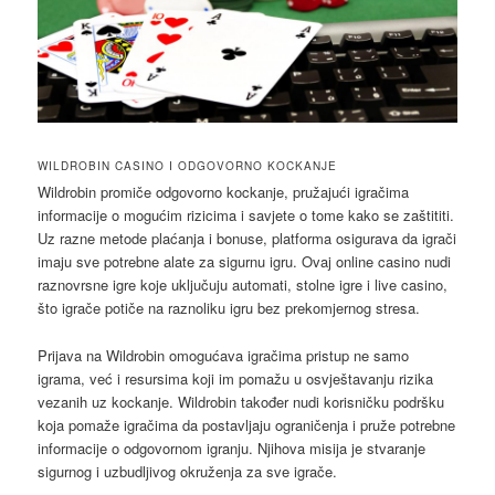
WILDROBIN CASINO I ODGOVORNO KOCKANJE
Wildrobin promiče odgovorno kockanje, pružajući igračima
informacije o mogućim rizicima i savjete o tome kako se zaštititi.
Uz razne metode plaćanja i bonuse, platforma osigurava da igrači
imaju sve potrebne alate za sigurnu igru. Ovaj online casino nudi
raznovrsne igre koje uključuju automati, stolne igre i live casino,
što igrače potiče na raznoliku igru bez prekomjernog stresa.
Prijava na Wildrobin omogućava igračima pristup ne samo
igrama, već i resursima koji im pomažu u osvještavanju rizika
vezanih uz kockanje. Wildrobin također nudi korisničku podršku
koja pomaže igračima da postavljaju ograničenja i pruže potrebne
informacije o odgovornom igranju. Njihova misija je stvaranje
sigurnog i uzbudljivog okruženja za sve igrače.