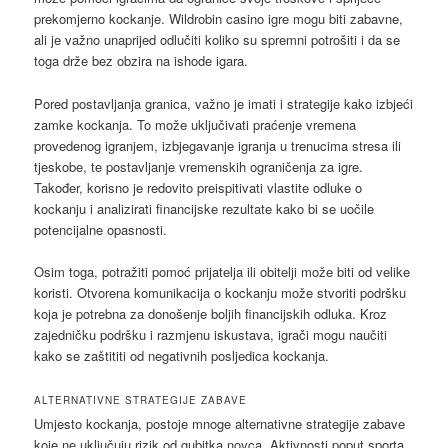
prekomjerno kockanje. Wildrobin casino igre mogu biti zabavne,
ali je važno unaprijed odlučiti koliko su spremni potrošiti i da se
toga drže bez obzira na ishode igara.
Pored postavljanja granica, važno je imati i strategije kako izbjeći
zamke kockanja. To može uključivati praćenje vremena
provedenog igranjem, izbjegavanje igranja u trenucima stresa ili
tjeskobe, te postavljanje vremenskih ograničenja za igre.
Također, korisno je redovito preispitivati vlastite odluke o
kockanju i analizirati financijske rezultate kako bi se uočile
potencijalne opasnosti.
Osim toga, potražiti pomoć prijatelja ili obitelji može biti od velike
koristi. Otvorena komunikacija o kockanju može stvoriti podršku
koja je potrebna za donošenje boljih financijskih odluka. Kroz
zajedničku podršku i razmjenu iskustava, igrači mogu naučiti
kako se zaštititi od negativnih posljedica kockanja.
ALTERNATIVNE STRATEGIJE ZABAVE
Umjesto kockanja, postoje mnoge alternativne strategije zabave
koje ne uključuju rizik od gubitka novca. Aktivnosti poput sporta,