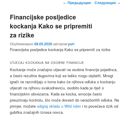
Навигация
←
Предыдущая
Следующая
→
содержимому
содержимому
по
записям
Financijske posljedice
kockanja Kako se pripremiti
za rizike
Опубликовано
08.05.2026
автором
yuri
Financijske posljedice kockanja Kako se pripremiti za rizike
UTJECAJ KOCKANJA NA OSOBNE FINANCIJE
Kockanje može značajno utjecati na osobne financije pojedinca,
a često rezultira dugovima koji se teško mogu otplatiti. Mnogi
igrači ne razmišljaju o tome kako će njihova odluka o kockanju
utjecati na njihovu svakodnevicu, osobito kada je riječ o
financijskim obvezama. Kada se kocka, emocije često
preuzimaju kontrolu, što može dovesti do nerazboritih odluka. Na
primjer, možete
odigraj okladu u Wild robin
i to povećava rizik od
gubitka značajnih iznosa novca.