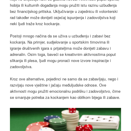
hobija ili kulturnih događanja mogu pružiti istu razinu uzbuđenja
bez financijskog pritiska. Uključivanje u zajednicu ili volonterski
rad također može donijeti osjećaj ispunjenja i zadovoljstva koji
neki ljudi traže kroz kockanje.
Postoji mnogo načina da se uživa u uzbuđenju i zabavi bez
kockanja. Na primjer, sudjelovanje u sportskim timovima ili
igranje društvenih igara s prijateljima može donijeti zabavu i
adrenalin. Osim toga, baveći se kreativnim aktivnostima poput
slikanja ili plesa, ljudi mogu pronaći nove izvore inspiracije i
zadovoljstva.
Kroz ove alternative, pojedinci ne samo da se zabavljaju, nego i
razvijaju nove vještine i jačaju međuljudske odnose. Ove
aktivnosti mogu pružiti emocionalnu podršku i zadovoljstvo, čime
se smanjuje potreba za kockanjem kao oblikom bijega ili zabave.