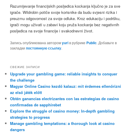
Razumijevanje financijskih posljedica kockanja ključno je za sve
igrače. Wildrobin potiče svoje korisnike da budu svjesni rizika i
preuzmu odgovornost za svoje odluke. Kroz edukaciju i podršku,
igrači mogu uživati u zabavi koju pruža kockanje bez negativnih
posljedica na svoje financije i svakodnevni život.
Запись опубликована автором
yuri
в рубрике
Public
. Добавьте в
закладки
постоянную ссылку
.
СВЕЖИЕ ЗАПИСИ
Upgrade your gambling game: reliable insights to conquer
the challenge
Magyar Online Casino kezdő kalauz: mit érdemes ellenőrizni
az első játék előtt
Obtén ganancias electrizantes con las estrategias de casino
confirmadas de sapphirebet
Explore the struggle of casino money: In-depth gambling
strategies to progress
Manage gambling temptations: a thorough look at casino
dangers