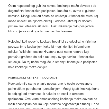
Osim neposrednog gubitka novca, kockanje može dovesti i do
dugoročnih financijskih posljedica, kao što su ovrhe ili gubitak
imovine. Mnogi kockari često se upuštaju u financijski stres koji
može utjecati na njihove obitelji i odnose, stvarajući dodatni
pritisak koji otežava situaciju. Razumijevanje ovih posljedica
ključno je za svakoga tko se bavi kockanjem.
Pojedinci koji redovito kockaju trebali bi se educirati o rizicima
povezanim s kockanjem kako bi mogli donijeti informirane
odluke. Wildrobin casino Hrvatska nudi razne resurse koji
pomažu igračima da bolje razumiju svoje navike i financijsku
situaciju. Na taj način moguće je smanjiti financijske posljedice
koje kockanje može donijeti.
PSIHOLOŠKI ASPEKTI I KOCKANJE
Kockanje nije samo pitanje novca; ono je često povezano s
psihološkim potrebama i ponašanjem. Mnogi igrači kockaju kako
bi pobjegli od stvarnosti ili kako bi se nosili s stresom i
tjeskobom. Ova vrsta emocionalnog kockanja može dovesti do
loših financijskih odluka koje dodatno pogoršavaju situaciju. Kad
emocije preuzmu kontrolu, racionalno razmišljanje često se gubi,