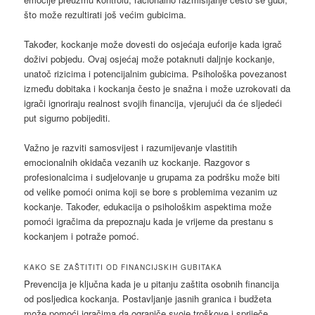
što može rezultirati još većim gubicima.
Također, kockanje može dovesti do osjećaja euforije kada igrač
doživi pobjedu. Ovaj osjećaj može potaknuti daljnje kockanje,
unatoč rizicima i potencijalnim gubicima. Psihološka povezanost
između dobitaka i kockanja često je snažna i može uzrokovati da
igrači ignoriraju realnost svojih financija, vjerujući da će sljedeći
put sigurno pobijediti.
Važno je razviti samosvijest i razumijevanje vlastitih
emocionalnih okidača vezanih uz kockanje. Razgovor s
profesionalcima i sudjelovanje u grupama za podršku može biti
od velike pomoći onima koji se bore s problemima vezanim uz
kockanje. Također, edukacija o psihološkim aspektima može
pomoći igračima da prepoznaju kada je vrijeme da prestanu s
kockanjem i potraže pomoć.
KAKO SE ZAŠTITITI OD FINANCIJSKIH GUBITAKA
Prevencija je ključna kada je u pitanju zaštita osobnih financija
od posljedica kockanja. Postavljanje jasnih granica i budžeta
može pomoći igračima da ograniče svoje troškove i spriječe