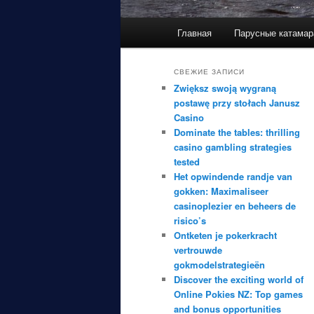
Главное
Главная
Парусные катама
Перейти
Перейти
меню
к
к
СВЕЖИЕ ЗАПИСИ
Zwiększ swoją wygraną
postawę przy stołach Janusz
основному
дополнительному
Casino
Dominate the tables: thrilling
содержимому
содержимому
casino gambling strategies
tested
Het opwindende randje van
gokken: Maximaliseer
casinoplezier en beheers de
risico’s
Ontketen je pokerkracht
vertrouwde
gokmodelstrategieën
Discover the exciting world of
Online Pokies NZ: Top games
and bonus opportunities