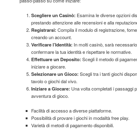
passo-passo su come iniziare:
Scegliere un Casinò:
Esamina le diverse opzioni dispo
prestando attenzione alle recensioni e alla reputazion
Registrarsi:
Compila il modulo di registrazione, fornen
creando un account.
Verificare l’Identità:
In molti casinò, sarà necessario
confermare la tua identità e rispettare le normative.
Effettuare un Deposito:
Scegli il metodo di pagament
iniziare a giocare.
Selezionare un Gioco:
Scegli tra i tanti giochi dispon
tavolo o giochi dal vivo.
Iniziare a Giocare:
Una volta completati i passaggi pr
avventura di gioco.
Facilità di accesso a diverse piattaforme.
Possibilità di provare i giochi in modalità free play.
Varietà di metodi di pagamento disponibili.