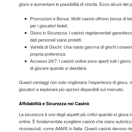
gioco e aumentare le possibilità di vincita. Ecco alcuni dei p
Promozioni e Bonus: Molti casinò offrono bonus di be
per i giocatori fedeli.
Gioco in Sicurezza: I casinò regolamentati garantiscon
dati personali siano protetti.
Varietà di Giochi: Una vasta gamma di giochi consente
propria preferenza.
Accesso 24/7: I casinò online sono aperti tutti i giorni
di giocare quando si desidera.
Questi vantaggi non solo migliorano l’esperienza di gioco,
giocatori a esplorare più opzioni disponibili sul mercato.
Affidabilità e Sicurezza nei Casinò
La sicurezza è uno degli aspetti più critici quando si gioca i
online. È fondamentale scegliere casinò che siano autorizza
riconosciuti, come AAMS in Italia. Questi casinò devono ris