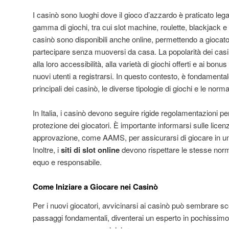
I casinò sono luoghi dove il gioco d’azzardo è praticato le
gamma di giochi, tra cui slot machine, roulette, blackjack e 
casinò sono disponibili anche online, permettendo a giocatori
partecipare senza muoversi da casa. La popolarità dei cas
alla loro accessibilità, alla varietà di giochi offerti e ai bon
nuovi utenti a registrarsi. In questo contesto, è fondamenta
principali dei casinò, le diverse tipologie di giochi e le norma
In Italia, i casinò devono seguire rigide regolamentazioni pe
protezione dei giocatori. È importante informarsi sulle licen
approvazione, come AAMS, per assicurarsi di giocare in un 
Inoltre, i
siti di slot online
devono rispettare le stesse norm
equo e responsabile.
Come Iniziare a Giocare nei Casinò
Per i nuovi giocatori, avvicinarsi ai casinò può sembrare 
passaggi fondamentali, diventerai un esperto in pochissim