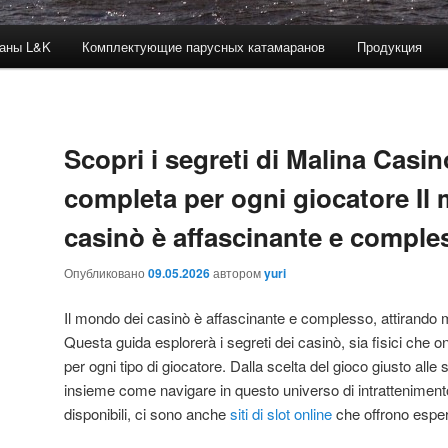
раны L&K
Комплектующие парусных катамаранов
Продукция
Scopri i segreti di Malina Casin
completa per ogni giocatore Il
casinò è affascinante e comples
Опубликовано
09.05.2026
автором
yuri
Il mondo dei casinò è affascinante e complesso, attirando mi
Questa guida esplorerà i segreti dei casinò, sia fisici che on
per ogni tipo di giocatore. Dalla scelta del gioco giusto alle 
insieme come navigare in questo universo di intrattenimento 
disponibili, ci sono anche
siti di slot online
che offrono esper