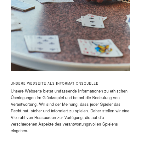
UNSERE WEBSEITE ALS INFORMATIONSQUELLE
Unsere Webseite bietet umfassende Informationen zu ethischen
Überlegungen im Glücksspiel und betont die Bedeutung von
Verantwortung. Wir sind der Meinung, dass jeder Spieler das
Recht hat, sicher und informiert zu spielen. Daher stellen wir eine
Vielzahl von Ressourcen zur Verfügung, die auf die
verschiedenen Aspekte des verantwortungsvollen Spielens
eingehen.