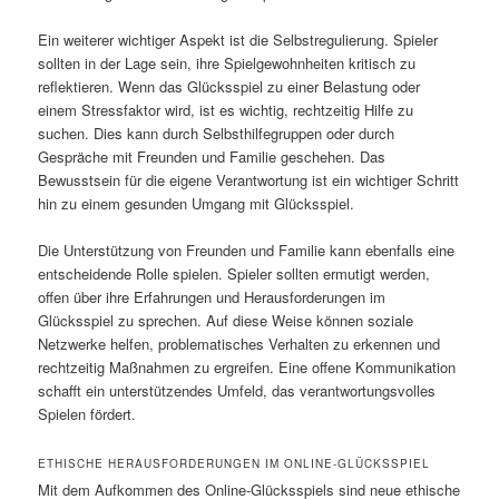
Ein weiterer wichtiger Aspekt ist die Selbstregulierung. Spieler
sollten in der Lage sein, ihre Spielgewohnheiten kritisch zu
reflektieren. Wenn das Glücksspiel zu einer Belastung oder
einem Stressfaktor wird, ist es wichtig, rechtzeitig Hilfe zu
suchen. Dies kann durch Selbsthilfegruppen oder durch
Gespräche mit Freunden und Familie geschehen. Das
Bewusstsein für die eigene Verantwortung ist ein wichtiger Schritt
hin zu einem gesunden Umgang mit Glücksspiel.
Die Unterstützung von Freunden und Familie kann ebenfalls eine
entscheidende Rolle spielen. Spieler sollten ermutigt werden,
offen über ihre Erfahrungen und Herausforderungen im
Glücksspiel zu sprechen. Auf diese Weise können soziale
Netzwerke helfen, problematisches Verhalten zu erkennen und
rechtzeitig Maßnahmen zu ergreifen. Eine offene Kommunikation
schafft ein unterstützendes Umfeld, das verantwortungsvolles
Spielen fördert.
ETHISCHE HERAUSFORDERUNGEN IM ONLINE-GLÜCKSSPIEL
Mit dem Aufkommen des Online-Glücksspiels sind neue ethische