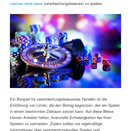
casinos ohne oasis
verantwortungsbewusst zu spielen.
Ein Beispiel für verantwortungsbewusstes Handeln ist die
Einführung von Limits, die den Betrag begrenzen, den ein Spieler
in einem bestimmten Zeitraum setzen kann. Auf diese Weise
können Anbieter helfen, finanzielle Schwierigkeiten bei ihren
Spielern zu vermeiden. Zudem sollten sie regelmäßige
Informationen über verantwortungsvolles Spielen und