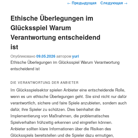
Навигация
←
Предыдущая
Следующая
→
содержимому
содержимому
по
записям
Ethische Überlegungen im
Glücksspiel Warum
Verantwortung entscheidend
ist
Опубликовано
09.05.2026
автором
yuri
Ethische Überlegungen im Glücksspiel Warum Verantwortung
entscheidend ist
DIE VERANTWORTUNG DER ANBIETER
Im Glücksspielsektor spielen Anbieter eine entscheidende Rolle,
wenn es um ethische Überlegungen geht. Sie sind nicht nur dafür
verantwortlich, sichere und faire Spiele anzubieten, sondern auch
dafür, ihre Spieler zu schützen. Dies beinhaltet die
Implementierung von Maßnahmen, die problematisches
Spielverhalten frühzeitig erkennen und eingreifen können.
Anbieter sollten klare Informationen über die Risiken des
Glücksspiels bereitstellen und die Spieler dazu ermutigen,