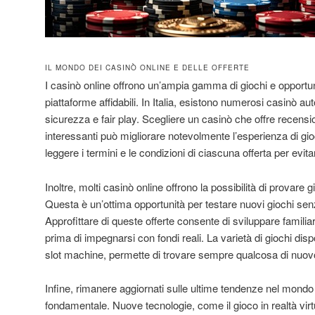
IL MONDO DEI CASINÒ ONLINE E DELLE OFFERTE
I casinò online offrono un’ampia gamma di giochi e opportu
piattaforme affidabili. In Italia, esistono numerosi casinò au
sicurezza e fair play. Scegliere un casinò che offre recensi
interessanti può migliorare notevolmente l’esperienza di gi
leggere i termini e le condizioni di ciascuna offerta per evit
Inoltre, molti casinò online offrono la possibilità di provare g
Questa è un’ottima opportunità per testare nuovi giochi sen
Approfittare di queste offerte consente di sviluppare familia
prima di impegnarsi con fondi reali. La varietà di giochi dispon
slot machine, permette di trovare sempre qualcosa di nuov
Infine, rimanere aggiornati sulle ultime tendenze nel mondo
fondamentale. Nuove tecnologie, come il gioco in realtà virt