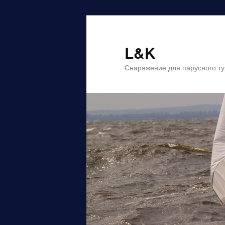
L&K
Снаряжение для парусного т