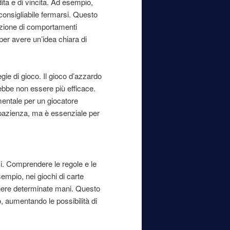
rdita e di vincita. Ad esempio,
onsigliabile fermarsi. Questo
dozione di comportamenti
e per avere un’idea chiara di
gie di gioco. Il gioco d’azzardo
ebbe non essere più efficace.
amentale per un giocatore
 pazienza, ma è essenziale per
i. Comprendere le regole e le
empio, nei giochi di carte
enere determinate mani. Questo
o, aumentando le possibilità di