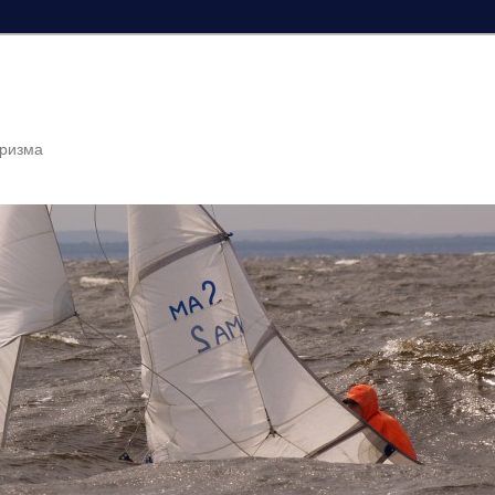
уризма