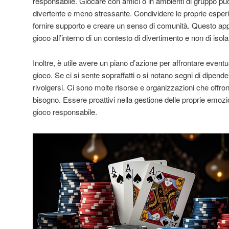
responsabile. Giocare con amici o in ambienti di gruppo pu
divertente e meno stressante. Condividere le proprie esperi
fornire supporto e creare un senso di comunità. Questo app
gioco all’interno di un contesto di divertimento e non di iso
Inoltre, è utile avere un piano d’azione per affrontare eventu
gioco. Se ci si sente sopraffatti o si notano segni di dipen
rivolgersi. Ci sono molte risorse e organizzazioni che offro
bisogno. Essere proattivi nella gestione delle proprie emoz
gioco responsabile.