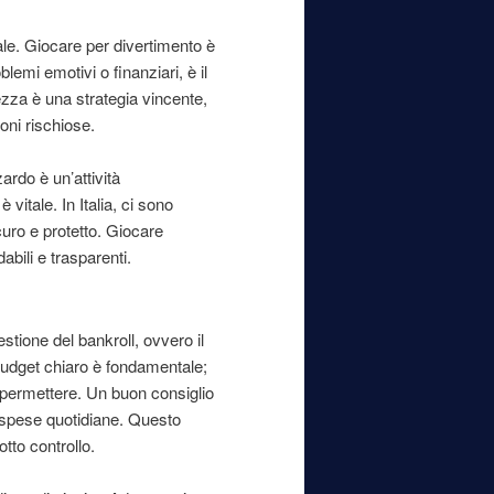
ale. Giocare per divertimento è
emi emotivi o finanziari, è il
ezza è una strategia vincente,
oni rischiose.
ardo è un’attività
itale. In Italia, ci sono
curo e protetto. Giocare
bili e trasparenti.
tione del bankroll, ovvero il
n budget chiaro è fondamentale;
a permettere. Un buon consiglio
le spese quotidiane. Questo
tto controllo.