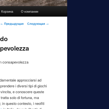
Корзина
О компании
Навигация
←
Предыдущая
Следующая
→
по
записям
rdo
apevolezza
con consapevolezza
ondamentale approcciarsi ad
endere i diversi tipi di giochi
i vincita, e conoscere queste
tratta solo di fortuna, ma
in questo contesto, i neofiti