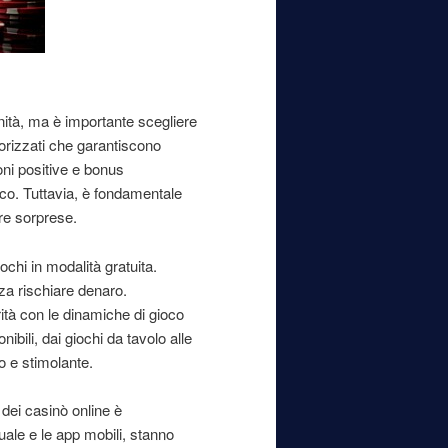
nità, ma è importante scegliere
torizzati che garantiscono
oni positive e bonus
oco. Tuttavia, è fondamentale
are sorprese.
iochi in modalità gratuita.
za rischiare denaro.
rità con le dinamiche di gioco
ibili, dai giochi da tavolo alle
o e stimolante.
 dei casinò online è
uale e le app mobili, stanno