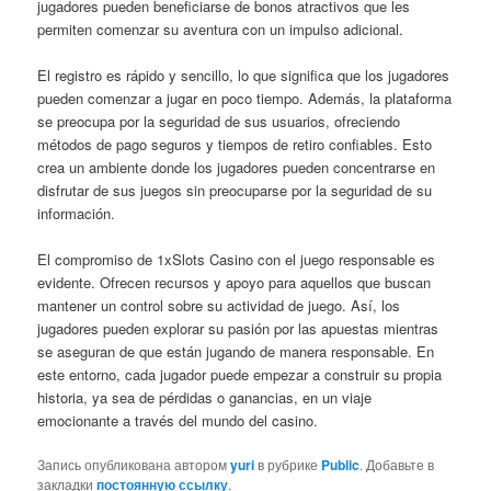
jugadores pueden beneficiarse de bonos atractivos que les
permiten comenzar su aventura con un impulso adicional.
El registro es rápido y sencillo, lo que significa que los jugadores
pueden comenzar a jugar en poco tiempo. Además, la plataforma
se preocupa por la seguridad de sus usuarios, ofreciendo
métodos de pago seguros y tiempos de retiro confiables. Esto
crea un ambiente donde los jugadores pueden concentrarse en
disfrutar de sus juegos sin preocuparse por la seguridad de su
información.
El compromiso de 1xSlots Casino con el juego responsable es
evidente. Ofrecen recursos y apoyo para aquellos que buscan
mantener un control sobre su actividad de juego. Así, los
jugadores pueden explorar su pasión por las apuestas mientras
se aseguran de que están jugando de manera responsable. En
este entorno, cada jugador puede empezar a construir su propia
historia, ya sea de pérdidas o ganancias, en un viaje
emocionante a través del mundo del casino.
Запись опубликована автором
yuri
в рубрике
Public
. Добавьте в
закладки
постоянную ссылку
.