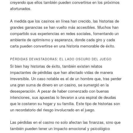
creyendo que ellos también pueden convertirse en los próximos
afortunados.
A medida que los casinos en línea han crecido, las historias de
grandes ganancias se han vuelto más accesibles. Muchos han
compartido sus experiencias en redes sociales, fomentando un
ambiente de optimismo y esperanza, donde cada giro y cada
carta pueden convertirse en una historia memorable de éxito.
PÉRDIDAS DEVASTADORAS: EL LADO OSCURO DEL JUEGO
Si bien hay historias de éxito, también existen relatos
impactantes de pérdidas que han afectado vidas de manera
irreversible. Un caso notable es el de un hombre que, tras perder
una gran suma de dinero en un casino, se sumergió en la
desesperación. A pesar de haber comenzado con buenas
intenciones, sus apuestas lo llevaron a una espiral de deudas
que le costaron su hogar y su familia. Este tipo de historias son
un recordatorio del riesgo involucrado en el juego.
Las pérdidas en el casino no solo afectan las finanzas, sino que
también pueden tener un impacto emocional y psicológico