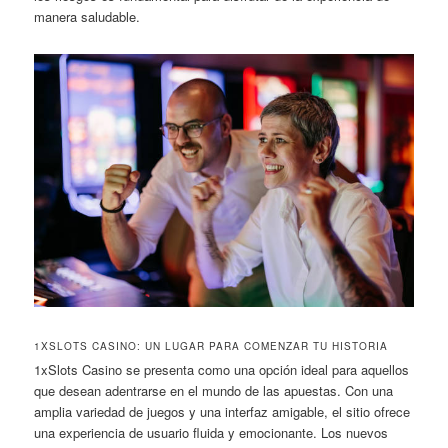
manera saludable.
1XSLOTS CASINO: UN LUGAR PARA COMENZAR TU HISTORIA
1xSlots Casino se presenta como una opción ideal para aquellos
que desean adentrarse en el mundo de las apuestas. Con una
amplia variedad de juegos y una interfaz amigable, el sitio ofrece
una experiencia de usuario fluida y emocionante. Los nuevos