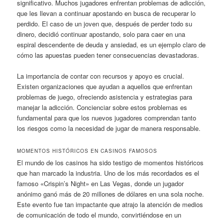
significativo. Muchos jugadores enfrentan problemas de adicción,
que les llevan a continuar apostando en busca de recuperar lo
perdido. El caso de un joven que, después de perder todo su
dinero, decidió continuar apostando, solo para caer en una
espiral descendente de deuda y ansiedad, es un ejemplo claro de
cómo las apuestas pueden tener consecuencias devastadoras.
La importancia de contar con recursos y apoyo es crucial.
Existen organizaciones que ayudan a aquellos que enfrentan
problemas de juego, ofreciendo asistencia y estrategias para
manejar la adicción. Concienciar sobre estos problemas es
fundamental para que los nuevos jugadores comprendan tanto
los riesgos como la necesidad de jugar de manera responsable.
MOMENTOS HISTÓRICOS EN CASINOS FAMOSOS
El mundo de los casinos ha sido testigo de momentos históricos
que han marcado la industria. Uno de los más recordados es el
famoso «Crispin’s Night» en Las Vegas, donde un jugador
anónimo ganó más de 20 millones de dólares en una sola noche.
Este evento fue tan impactante que atrajo la atención de medios
de comunicación de todo el mundo, convirtiéndose en un