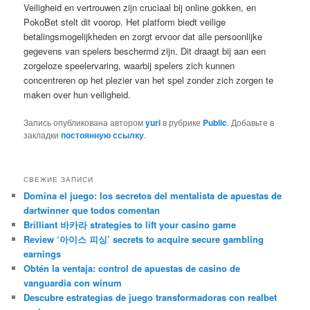
Veiligheid en vertrouwen zijn cruciaal bij online gokken, en
PokoBet stelt dit voorop. Het platform biedt veilige
betalingsmogelijkheden en zorgt ervoor dat alle persoonlijke
gegevens van spelers beschermd zijn. Dit draagt bij aan een
zorgeloze speelervaring, waarbij spelers zich kunnen
concentreren op het plezier van het spel zonder zich zorgen te
maken over hun veiligheid.
Запись опубликована автором
yuri
в рубрике
Public
. Добавьте в
закладки
постоянную ссылку
.
СВЕЖИЕ ЗАПИСИ
Domina el juego: los secretos del mentalista de apuestas de
dartwinner que todos comentan
Brilliant 바카라 strategies to lift your casino game
Review ‘아이스 피싱’ secrets to acquire secure gambling
earnings
Obtén la ventaja: control de apuestas de casino de
vanguardia con winum
Descubre estrategias de juego transformadoras con realbet