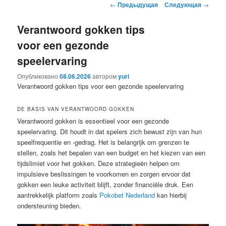
Навигация
←
Предыдущая
Следующая
→
содержимому
содержимому
по
записям
Verantwoord gokken tips
voor een gezonde
speelervaring
Опубликовано
08.06.2026
автором
yuri
Verantwoord gokken tips voor een gezonde speelervaring
DE BASIS VAN VERANTWOORD GOKKEN
Verantwoord gokken is essentieel voor een gezonde
speelervaring. Dit houdt in dat spelers zich bewust zijn van hun
speelfrequentie en -gedrag. Het is belangrijk om grenzen te
stellen, zoals het bepalen van een budget en het kiezen van een
tijdslimiet voor het gokken. Deze strategieën helpen om
impulsieve beslissingen te voorkomen en zorgen ervoor dat
gokken een leuke activiteit blijft, zonder financiële druk. Een
aantrekkelijk platform zoals
Pokobet Nederland
kan hierbij
ondersteuning bieden.