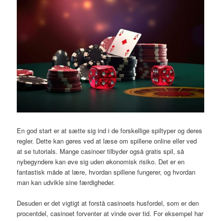
En god start er at sætte sig ind i de forskellige spiltyper og deres
regler. Dette kan gøres ved at læse om spillene online eller ved
at se tutorials. Mange casinoer tilbyder også gratis spil, så
nybegyndere kan øve sig uden økonomisk risiko. Det er en
fantastisk måde at lære, hvordan spillene fungerer, og hvordan
man kan udvikle sine færdigheder.
Desuden er det vigtigt at forstå casinoets husfordel, som er den
procentdel, casinoet forventer at vinde over tid. For eksempel har