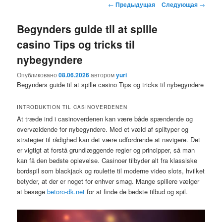
Навигация
←
Предыдущая
Следующая
→
содержимому
содержимому
по
записям
Begynders guide til at spille
casino Tips og tricks til
nybegyndere
Опубликовано
08.06.2026
автором
yuri
Begynders guide til at spille casino Tips og tricks til nybegyndere
INTRODUKTION TIL CASINOVERDENEN
At træde ind i casinoverdenen kan være både spændende og
overvældende for nybegyndere. Med et væld af spiltyper og
strategier til rådighed kan det være udfordrende at navigere. Det
er vigtigt at forstå grundlæggende regler og principper, så man
kan få den bedste oplevelse. Casinoer tilbyder alt fra klassiske
bordspil som blackjack og roulette til moderne video slots, hvilket
betyder, at der er noget for enhver smag. Mange spillere vælger
at besøge
betoro-dk.net
for at finde de bedste tilbud og spil.