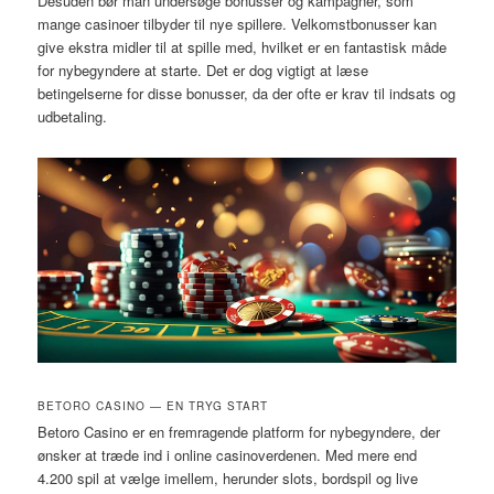
Desuden bør man undersøge bonusser og kampagner, som
mange casinoer tilbyder til nye spillere. Velkomstbonusser kan
give ekstra midler til at spille med, hvilket er en fantastisk måde
for nybegyndere at starte. Det er dog vigtigt at læse
betingelserne for disse bonusser, da der ofte er krav til indsats og
udbetaling.
BETORO CASINO — EN TRYG START
Betoro Casino er en fremragende platform for nybegyndere, der
ønsker at træde ind i online casinoverdenen. Med mere end
4.200 spil at vælge imellem, herunder slots, bordspil og live