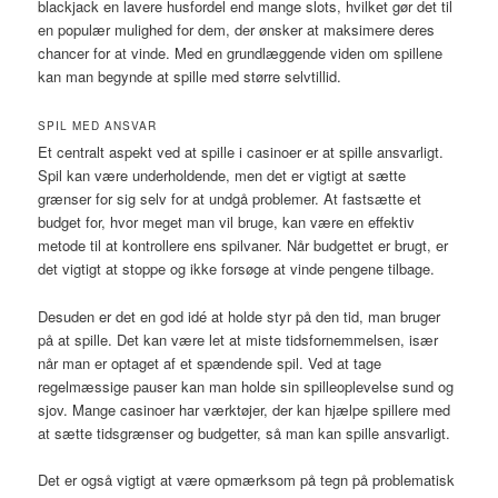
blackjack en lavere husfordel end mange slots, hvilket gør det til
en populær mulighed for dem, der ønsker at maksimere deres
chancer for at vinde. Med en grundlæggende viden om spillene
kan man begynde at spille med større selvtillid.
SPIL MED ANSVAR
Et centralt aspekt ved at spille i casinoer er at spille ansvarligt.
Spil kan være underholdende, men det er vigtigt at sætte
grænser for sig selv for at undgå problemer. At fastsætte et
budget for, hvor meget man vil bruge, kan være en effektiv
metode til at kontrollere ens spilvaner. Når budgettet er brugt, er
det vigtigt at stoppe og ikke forsøge at vinde pengene tilbage.
Desuden er det en god idé at holde styr på den tid, man bruger
på at spille. Det kan være let at miste tidsfornemmelsen, især
når man er optaget af et spændende spil. Ved at tage
regelmæssige pauser kan man holde sin spilleoplevelse sund og
sjov. Mange casinoer har værktøjer, der kan hjælpe spillere med
at sætte tidsgrænser og budgetter, så man kan spille ansvarligt.
Det er også vigtigt at være opmærksom på tegn på problematisk