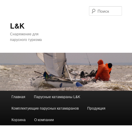
Поис
L&K
Снаряжение для
парусного туризма
Главное
Главная
Парусные катамараны L&K
Перейти
Перейти
меню
Комплектующие парусных катамаранов
Продукция
к
к
Корзина
О компании
основному
дополнительному