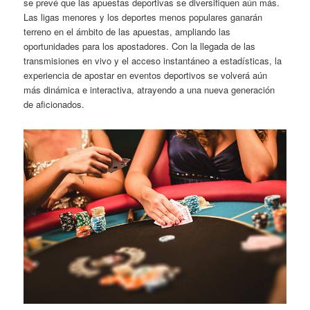
se prevé que las apuestas deportivas se diversifiquen aún más.
Las ligas menores y los deportes menos populares ganarán
terreno en el ámbito de las apuestas, ampliando las
oportunidades para los apostadores. Con la llegada de las
transmisiones en vivo y el acceso instantáneo a estadísticas, la
experiencia de apostar en eventos deportivos se volverá aún
más dinámica e interactiva, atrayendo a una nueva generación
de aficionados.