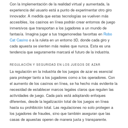
Con la implementación de la realidad virtual y aumentada, la
experiencia del usuario está a punto de experimentar otro giro
innovador. A medida que estas tecnologías se vuelven más
accesibles, los casinos en línea podrán crear entornos de juego
inmersivos que transportan a los jugadores a un mundo de
fantasía. Imagina jugar a tus tragamonedas favoritas en
Robo
Cat Casino
o a la ruleta en un entorno 3D, donde cada giro y
cada apuesta se sienten más reales que nunca. Esta es una
tendencia que seguramente marcará el futuro de la industria.
REGULACIÓN Y SEGURIDAD EN LOS JUEGOS DE AZAR
La regulación en la industria de los juegos de azar es esencial
para proteger tanto a los jugadores como a los operadores. Con
el aumento de los casinos en línea, se ha hecho más evidente la
necesidad de establecer marcos legales claros que regulen las
actividades de juego. Cada país está adoptando enfoques
diferentes, desde la legalización total de los juegos en línea
hasta su prohibición total. Las regulaciones no solo protegen a
los jugadores de fraudes, sino que también aseguran que las
casas de apuestas operen de manera justa y transparente.