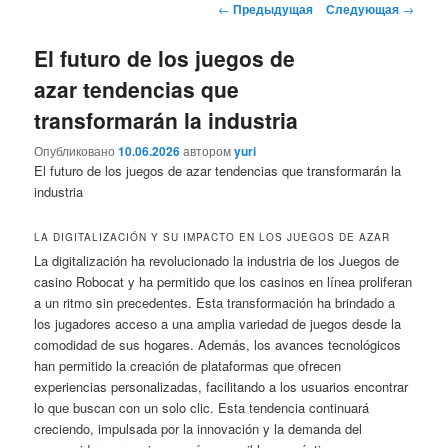
Навигация
←
Предыдущая
Следующая
→
содержимому
содержимому
по
записям
El futuro de los juegos de
azar tendencias que
transformarán la industria
Опубликовано
10.06.2026
автором
yuri
El futuro de los juegos de azar tendencias que transformarán la
industria
LA DIGITALIZACIÓN Y SU IMPACTO EN LOS JUEGOS DE AZAR
La digitalización ha revolucionado la industria de los Juegos de
casino Robocat y ha permitido que los casinos en línea proliferan
a un ritmo sin precedentes. Esta transformación ha brindado a
los jugadores acceso a una amplia variedad de juegos desde la
comodidad de sus hogares. Además, los avances tecnológicos
han permitido la creación de plataformas que ofrecen
experiencias personalizadas, facilitando a los usuarios encontrar
lo que buscan con un solo clic. Esta tendencia continuará
creciendo, impulsada por la innovación y la demanda del