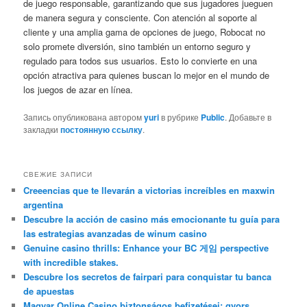
de juego responsable, garantizando que sus jugadores jueguen
de manera segura y consciente. Con atención al soporte al
cliente y una amplia gama de opciones de juego, Robocat no
solo promete diversión, sino también un entorno seguro y
regulado para todos sus usuarios. Esto lo convierte en una
opción atractiva para quienes buscan lo mejor en el mundo de
los juegos de azar en línea.
Запись опубликована автором
yuri
в рубрике
Public
. Добавьте в
закладки
постоянную ссылку
.
СВЕЖИЕ ЗАПИСИ
Creeencias que te llevarán a victorias increíbles en maxwin
argentina
Descubre la acción de casino más emocionante tu guía para
las estrategias avanzadas de winum casino
Genuine casino thrills: Enhance your BC 게임 perspective
with incredible stakes.
Descubre los secretos de fairpari para conquistar tu banca
de apuestas
Magyar Online Casino biztonságos befizetései: gyors