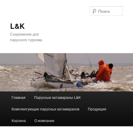
Поис
L&K
Снаряжение для
парусного туризма
Главное
Главная
Парусные катамараны L&K
Перейти
Перейти
меню
Комплектующие парусных катамаранов
Продукция
к
к
Корзина
О компании
основному
дополнительному