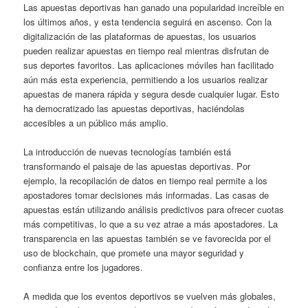
Las apuestas deportivas han ganado una popularidad increíble en
los últimos años, y esta tendencia seguirá en ascenso. Con la
digitalización de las plataformas de apuestas, los usuarios
pueden realizar apuestas en tiempo real mientras disfrutan de
sus deportes favoritos. Las aplicaciones móviles han facilitado
aún más esta experiencia, permitiendo a los usuarios realizar
apuestas de manera rápida y segura desde cualquier lugar. Esto
ha democratizado las apuestas deportivas, haciéndolas
accesibles a un público más amplio.
La introducción de nuevas tecnologías también está
transformando el paisaje de las apuestas deportivas. Por
ejemplo, la recopilación de datos en tiempo real permite a los
apostadores tomar decisiones más informadas. Las casas de
apuestas están utilizando análisis predictivos para ofrecer cuotas
más competitivas, lo que a su vez atrae a más apostadores. La
transparencia en las apuestas también se ve favorecida por el
uso de blockchain, que promete una mayor seguridad y
confianza entre los jugadores.
A medida que los eventos deportivos se vuelven más globales,