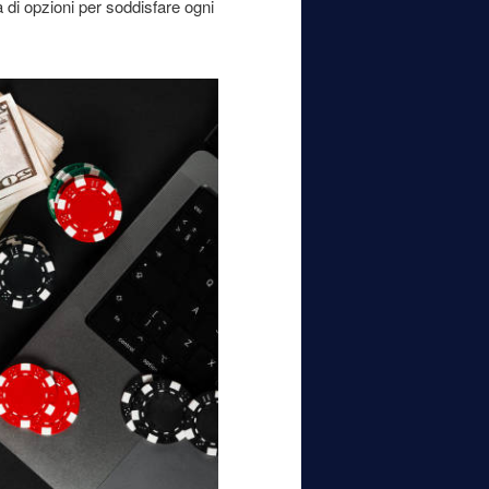
di opzioni per soddisfare ogni