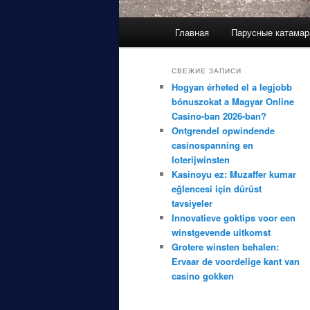
Главное
Главная
Парусные катама
Перейти
Перейти
меню
к
к
СВЕЖИЕ ЗАПИСИ
Hogyan érheted el a legjobb
bónuszokat a Magyar Online
основному
дополнительному
Casino-ban 2026-ban?
Ontgrendel opwindende
содержимому
содержимому
casinospanning en
loterijwinsten
Kasinoyu ez: Muzaffer kumar
eğlencesi için dürüst
tavsiyeler
Innovatieve goktips voor een
winstgevende uitkomst
Grotere winsten behalen:
Ervaar de voordelige kant van
casino gokken