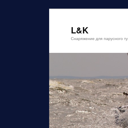
L&K
Снаряжение для парусного т