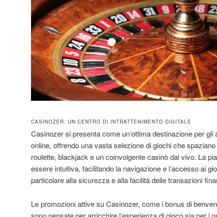
CASINOZER: UN CENTRO DI INTRATTENIMENTO DIGITALE
Casinozer si presenta come un’ottima destinazione per gli 
online, offrendo una vasta selezione di giochi che spaziano
roulette, blackjack e un coinvolgente casinò dal vivo. La pi
essere intuitiva, facilitando la navigazione e l’accesso ai gio
particolare alla sicurezza e alla facilità delle transazioni fina
Le promozioni attive su Casinozer, come i bonus di benvenut
sono pensate per arricchire l’esperienza di gioco sia per i nu