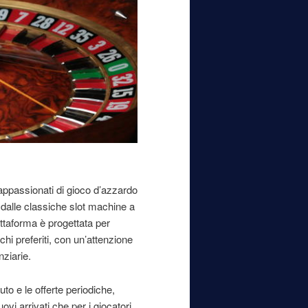
appassionati di gioco d’azzardo
 dalle classiche slot machine a
attaforma è progettata per
chi preferiti, con un’attenzione
nziarie.
o e le offerte periodiche,
ovi arrivati che per i giocatori