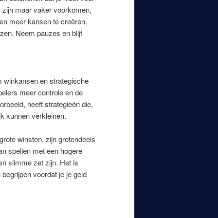
ner zijn maar vaker voorkomen,
n en meer kansen te creëren.
ezen. Neem pauzes en blijf
om winkansen en strategische
spelers meer controle en de
rbeeld, heeft strategieën die,
jk kunnen verkleinen.
rote winsten, zijn grotendeels
van spellen met een hogere
en slimme zet zijn. Het is
 begrijpen voordat je je geld