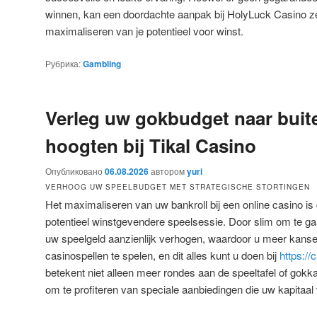
winnen, kan een doordachte aanpak bij HolyLuck Casino ze
maximaliseren van je potentieel voor winst.
Рубрика:
Gambling
Verleg uw gokbudget naar bui
hoogten bij Tikal Casino
Опубликовано
06.08.2026
автором
yuri
VERHOOG UW SPEELBUDGET MET STRATEGISCHE STORTINGEN
Het maximaliseren van uw bankroll bij een online casino is 
potentieel winstgevendere speelsessie. Door slim om te ga
uw speelgeld aanzienlijk verhogen, waardoor u meer kansen
casinospellen te spelen, en dit alles kunt u doen bij
https://c
betekent niet alleen meer rondes aan de speeltafel of gokk
om te profiteren van speciale aanbiedingen die uw kapitaal