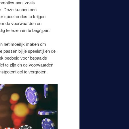
omoties aan, zoals
n. Deze kunnen een
r speelrondes te krijgen
jk om de voorwaarden en
g te lezen en te begrijpen.
en het moeilijk maken om
 passen bij je speelstijl en de
iek bedoeld voor bepaalde
ief te zijn en de voorwaarden
stpotentieel te vergroten.