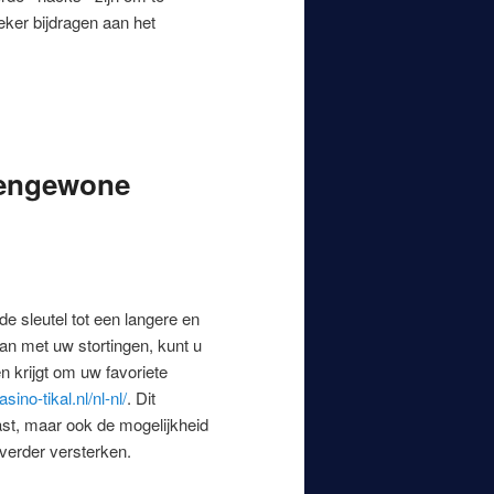
ker bijdragen aan het
tengewone
de sleutel tot een langere en
an met uw stortingen, kunt u
 krijgt om uw favoriete
asino-tikal.nl/nl-nl/
. Dit
ast, maar ook de mogelijkheid
 verder versterken.