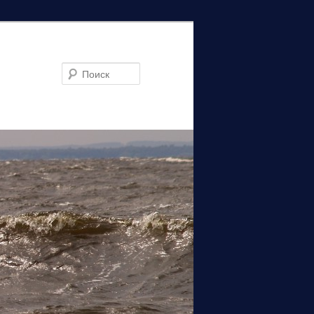
Поиск